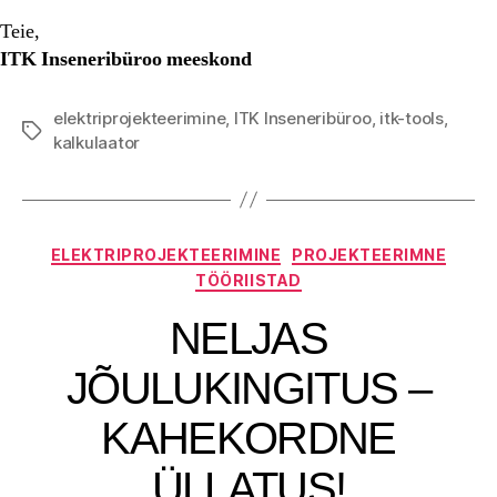
Teie,
ITK Inseneribüroo meeskond
elektriprojekteerimine
,
ITK Inseneribüroo
,
itk-tools
,
Tags
kalkulaator
Categories
ELEKTRIPROJEKTEERIMINE
PROJEKTEERIMNE
TÖÖRIISTAD
NELJAS
JÕULUKINGITUS –
KAHEKORDNE
ÜLLATUS!