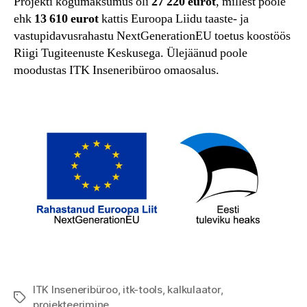
Projekti kogumaksumus oli
27 220 eurot
, millest poole
ehk
13 610 eurot
kattis Euroopa Liidu taaste- ja
vastupidavusrahastu NextGenerationEU toetus koostöös
Riigi Tugiteenuste Keskusega. Ülejäänud poole
moodustas ITK Inseneribüroo omaosalus.
ITK Inseneribüroo
,
itk-tools
,
kalkulaator
,
Tags
projekteerimine