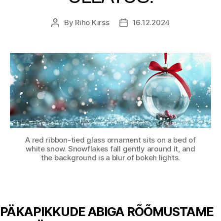
By
Riho Kirss
16.12.2024
Post
Post
author
date
A red ribbon-tied glass ornament sits on a bed of
white snow. Snowflakes fall gently around it, and
the background is a blur of bokeh lights.
PÄKAPIKKUDE ABIGA RÕÕMUSTAME