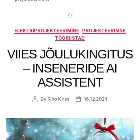
Categories
ELEKTRIPROJEKTEERIMINE
PROJEKTEERIMNE
TÖÖRIISTAD
VIIES JÕULUKINGITUS
– INSENERIDE AI
ASSISTENT
By
Riho Kirss
16.12.2024
Post
Post
author
date