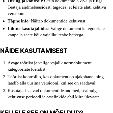
Otsing ja kontroll
: Otsib dokumente EVS-i ja Riigi
Teataja andmebaasidest, tagades, et leiate alati kehtiva
versiooni.
Täpne info
: Näitab dokumentide kehtivust
Lihtne kasutajaliides
: Valige dokument kategooriate
kaupa ja saate kõik vajaliku teabe hetkega.
NÄIDE KASUTAMISEST
Avage tööriist ja valige vajalik normdokument
kategooriate loendist.
Tööriist kontrollib, kas dokument on ajakohane, ning
laadib alla uusima versiooni, kui see on saadaval.
Kasutajad saavad dokumentide andmed, sealhulgas
kehtivuse perioodi ja otselinkide abil kiire ülevaate.
KELLELE SEE ON MÕELDUD?