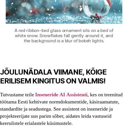
A red ribbon-tied glass ornament sits on a bed of
white snow. Snowflakes fall gently around it, and
the background is a blur of bokeh lights.
JÕULUNÄDALA VIIMANE, KÕIGE
ERILISEM KINGITUS ON VALMIS!
Tutvustame teile
Inseneride AI Assistenti
, kes on treenitud
töötama Eesti kehtivate normdokumentide, käsiraamatute,
standardite ja seadustega. See assistent on inseneride ja
projekteerijate uus parim sõber, aidates leida vastuseid
keerulistele erialastele küsimustele.