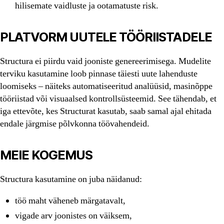
hilisemate vaidluste ja ootamatuste risk.
PLATVORM UUTELE TÖÖRIISTADELE
Structura ei piirdu vaid jooniste genereerimisega. Mudelite
terviku kasutamine loob pinnase täiesti uute lahenduste
loomiseks – näiteks automatiseeritud analüüsid, masinõppe
tööriistad või visuaalsed kontrollsüsteemid. See tähendab, et
iga ettevõte, kes Structurat kasutab, saab samal ajal ehitada
endale järgmise põlvkonna töövahendeid.
MEIE KOGEMUS
Structura kasutamine on juba näidanud:
töö maht väheneb märgatavalt,
vigade arv joonistes on väiksem,