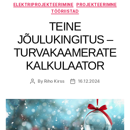
Categories
ELEKTRIPROJEKTEERIMINE
PROJEKTEERIMNE
TÖÖRIISTAD
TEINE
JÕULUKINGITUS –
TURVAKAAMERATE
KALKULAATOR
By
Riho Kirss
16.12.2024
Post
Post
author
date