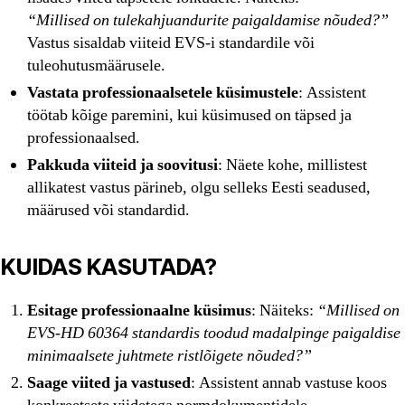
“Millised on tulekahjuandurite paigaldamise nõuded?”
Vastus sisaldab viiteid EVS-i standardile või
tuleohutusmäärusele.
Vastata professionaalsetele küsimustele
: Assistent
töötab kõige paremini, kui küsimused on täpsed ja
professionaalsed.
Pakkuda viiteid ja soovitusi
: Näete kohe, millistest
allikatest vastus pärineb, olgu selleks Eesti seadused,
määrused või standardid.
KUIDAS KASUTADA?
Esitage professionaalne küsimus
: Näiteks:
“Millised on
EVS-HD 60364 standardis toodud madalpinge paigaldise
minimaalsete juhtmete ristlõigete nõuded?”
Saage viited ja vastused
: Assistent annab vastuse koos