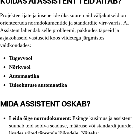
KUIDAS AI ASSISTENT TEID AITAB?
Projekteerijate ja inseneride üks suuremaid väljakutseid on
orienteeruda normdokumentide ja standardite virr-varris. AI
Assistent lahendab selle probleemi, pakkudes täpseid ja
asjakohaseid vastuseid koos viidetega järgmistes
valdkondades:
Tugevvool
Nõrkvool
Automaatika
Tuleohutuse automaatika
MIDA ASSISTENT OSKAB?
Leida õige normdokument
: Esitage küsimus ja assistent
suunab teid sobiva seaduse, määruse või standardi juurde,
lisades viited täpsetele lõikudele. Näiteks: