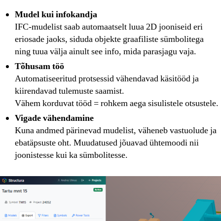
Mudel kui infokandja
IFC-mudelist saab automaatselt luua 2D jooniseid eri
eriosade jaoks, siduda objekte graafiliste sümbolitega
ning tuua välja ainult see info, mida parasjagu vaja.
Tõhusam töö
Automatiseeritud protsessid vähendavad käsitööd ja
kiirendavad tulemuste saamist.
Vähem korduvat tööd = rohkem aega sisulistele otsustele.
Vigade vähendamine
Kuna andmed pärinevad mudelist, väheneb vastuolude ja
ebatäpsuste oht. Muudatused jõuavad ühtemoodi nii
joonistesse kui ka sümbolitesse.