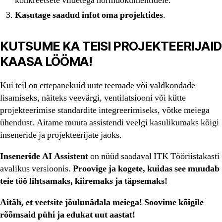
konkreetsete viidetega normdokumentidele.
Kasutage saadud infot oma projektides
.
KUTSUME KA TEISI PROJEKTEERIJAID
KAASA LÖÖMA!
Kui teil on ettepanekuid uute teemade või valdkondade
lisamiseks, näiteks veevärgi, ventilatsiooni või kütte
projekteerimise standardite integreerimiseks, võtke meiega
ühendust. Aitame muuta assistendi veelgi kasulikumaks kõigi
inseneride ja projekteerijate jaoks.
Inseneride AI Assistent
on nüüd saadaval ITK Tööriistakasti
avalikus versioonis.
Proovige ja kogete, kuidas see muudab
teie töö lihtsamaks, kiiremaks ja täpsemaks!
Aitäh, et veetsite jõulunädala meiega! Soovime kõigile
rõõmsaid pühi ja edukat uut aastat!