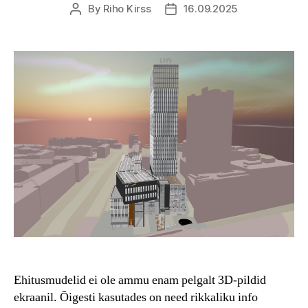
By
Riho Kirss
16.09.2025
Post
Post
author
date
Ehitusmudelid ei ole ammu enam pelgalt 3D-pildid
ekraanil. Õigesti kasutades on need rikkaliku info