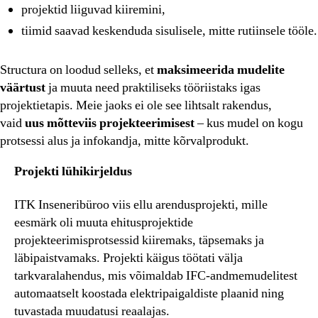
projektid liiguvad kiiremini,
tiimid saavad keskenduda sisulisele, mitte rutiinsele tööle.
Structura on loodud selleks, et
maksimeerida mudelite
väärtust
ja muuta need praktiliseks tööriistaks igas
projektietapis. Meie jaoks ei ole see lihtsalt rakendus,
vaid
uus mõtteviis projekteerimisest
– kus mudel on kogu
protsessi alus ja infokandja, mitte kõrvalprodukt.
Projekti lühikirjeldus
ITK Inseneribüroo viis ellu arendusprojekti, mille
eesmärk oli muuta ehitusprojektide
projekteerimisprotsessid kiiremaks, täpsemaks ja
läbipaistvamaks. Projekti käigus töötati välja
tarkvaralahendus, mis võimaldab IFC-andmemudelitest
automaatselt koostada elektripaigaldiste plaanid ning
tuvastada muudatusi reaalajas.