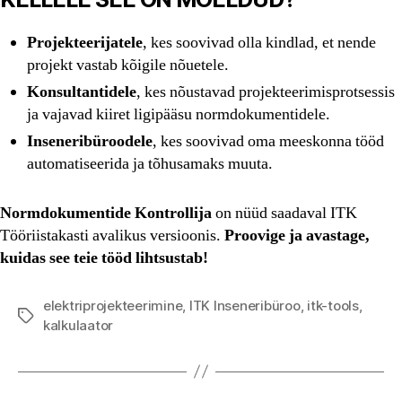
Projekteerijatele
, kes soovivad olla kindlad, et nende
projekt vastab kõigile nõuetele.
Konsultantidele
, kes nõustavad projekteerimisprotsessis
ja vajavad kiiret ligipääsu normdokumentidele.
Inseneribüroodele
, kes soovivad oma meeskonna tööd
automatiseerida ja tõhusamaks muuta.
Normdokumentide Kontrollija
on nüüd saadaval ITK
Tööriistakasti avalikus versioonis.
Proovige ja avastage,
kuidas see teie tööd lihtsustab!
elektriprojekteerimine
,
ITK Inseneribüroo
,
itk-tools
,
Tags
kalkulaator