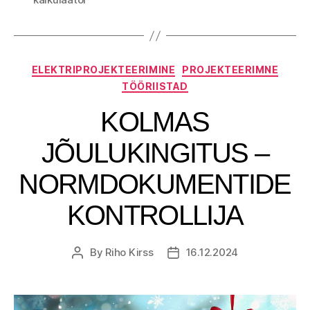
Categories
ELEKTRIPROJEKTEERIMINE
PROJEKTEERIMNE
TÖÖRIISTAD
KOLMAS
JÕULUKINGITUS –
NORMDOKUMENTIDE
KONTROLLIJA
By
Riho Kirss
16.12.2024
Post
Post
author
date