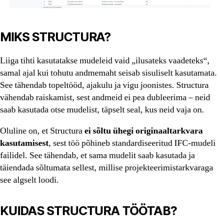
MIKS STRUCTURA?
Liiga tihti kasutatakse mudeleid vaid „ilusateks vaadeteks“,
samal ajal kui tohutu andmemaht seisab sisuliselt kasutamata.
See tähendab topeltööd, ajakulu ja vigu joonistes. Structura
vähendab raiskamist, sest andmeid ei pea dubleerima – neid
saab kasutada otse mudelist, täpselt seal, kus neid vaja on.
Oluline on, et Structura
ei sõltu ühegi originaaltarkvara
kasutamisest
, sest töö põhineb standardiseeritud IFC-mudeli
failidel. See tähendab, et sama mudelit saab kasutada ja
täiendada sõltumata sellest, millise projekteerimistarkvaraga
see algselt loodi.
KUIDAS STRUCTURA TÖÖTAB?