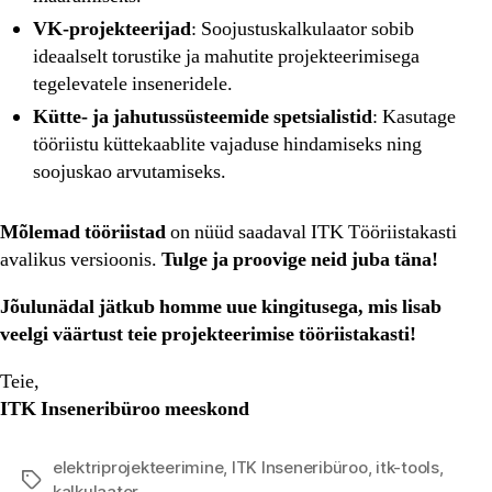
VK-projekteerijad
: Soojustuskalkulaator sobib
ideaalselt torustike ja mahutite projekteerimisega
tegelevatele inseneridele.
Kütte- ja jahutussüsteemide spetsialistid
: Kasutage
tööriistu küttekaablite vajaduse hindamiseks ning
soojuskao arvutamiseks.
Mõlemad tööriistad
on nüüd saadaval ITK Tööriistakasti
avalikus versioonis.
Tulge ja proovige neid juba täna!
Jõulunädal jätkub homme uue kingitusega, mis lisab
veelgi väärtust teie projekteerimise tööriistakasti!
Teie,
ITK Inseneribüroo meeskond
elektriprojekteerimine
,
ITK Inseneribüroo
,
itk-tools
,
Tags
kalkulaator