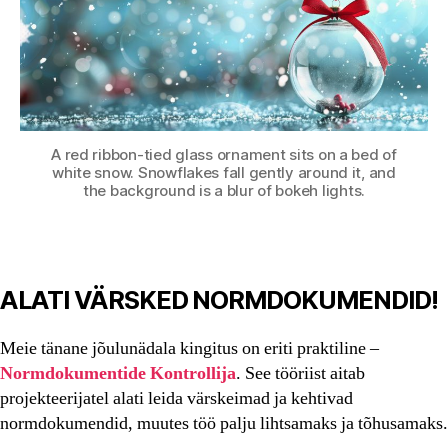
A red ribbon-tied glass ornament sits on a bed of
white snow. Snowflakes fall gently around it, and
the background is a blur of bokeh lights.
ALATI VÄRSKED NORMDOKUMENDID!
Meie tänane jõulunädala kingitus on eriti praktiline –
Normdokumentide Kontrollija
. See tööriist aitab
projekteerijatel alati leida värskeimad ja kehtivad
normdokumendid, muutes töö palju lihtsamaks ja tõhusamaks.