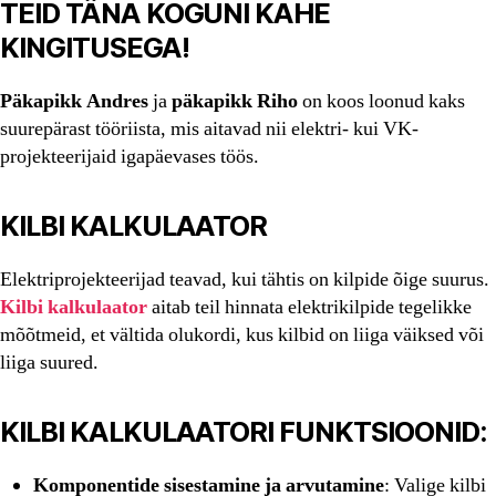
TEID TÄNA KOGUNI KAHE
KINGITUSEGA!
Päkapikk Andres
ja
päkapikk Riho
on koos loonud kaks
suurepärast tööriista, mis aitavad nii elektri- kui VK-
projekteerijaid igapäevases töös.
KILBI KALKULAATOR
Elektriprojekteerijad teavad, kui tähtis on kilpide õige suurus.
Kilbi kalkulaator
aitab teil hinnata elektrikilpide tegelikke
mõõtmeid, et vältida olukordi, kus kilbid on liiga väiksed või
liiga suured.
KILBI KALKULAATORI FUNKTSIOONID:
Komponentide sisestamine ja arvutamine
: Valige kilbi