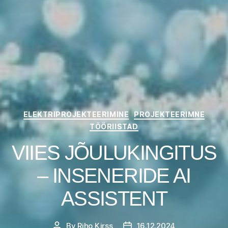
Categories
ELEKTRIPROJEKTEERIMINE
PROJEKTEERIMNE
TÖÖRIISTAD
VIIES JÕULUKINGITUS
– INSENERIDE AI
ASSISTENT
By
Riho Kirss
16.12.2024
Post
Post