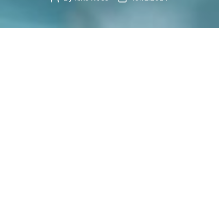
author
date
JÕULUNÄDALA VIIMANE, KÕIGE
ERILISEM KINGITUS ON VALMIS!
Tutvustame teile
Inseneride AI Assistenti
, kes on
treenitud töötama Eesti kehtivate normdokumentide,
käsiraamatute, standardite ja seadustega. See assistent
on inseneride ja projekteerijate uus parim sõber, aidates
leida vastuseid keerulistele erialastele küsimustele.