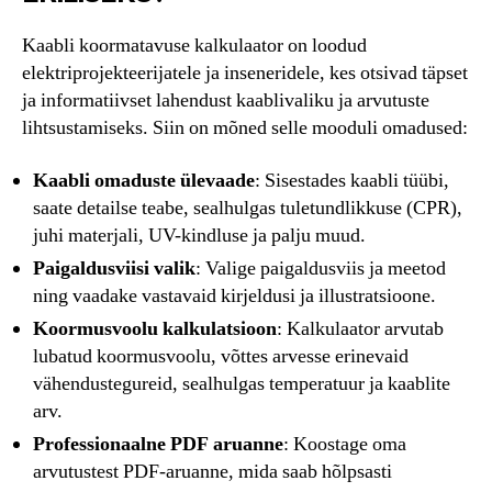
Kaabli koormatavuse kalkulaator on loodud
elektriprojekteerijatele ja inseneridele, kes otsivad täpset
ja informatiivset lahendust kaablivaliku ja arvutuste
lihtsustamiseks. Siin on mõned selle mooduli omadused:
Kaabli omaduste ülevaade
: Sisestades kaabli tüübi,
saate detailse teabe, sealhulgas tuletundlikkuse (CPR),
juhi materjali, UV-kindluse ja palju muud.
Paigaldusviisi valik
: Valige paigaldusviis ja meetod
ning vaadake vastavaid kirjeldusi ja illustratsioone.
Koormusvoolu kalkulatsioon
: Kalkulaator arvutab
lubatud koormusvoolu, võttes arvesse erinevaid
vähendustegureid, sealhulgas temperatuur ja kaablite
arv.
Professionaalne PDF aruanne
: Koostage oma
arvutustest PDF-aruanne, mida saab hõlpsasti