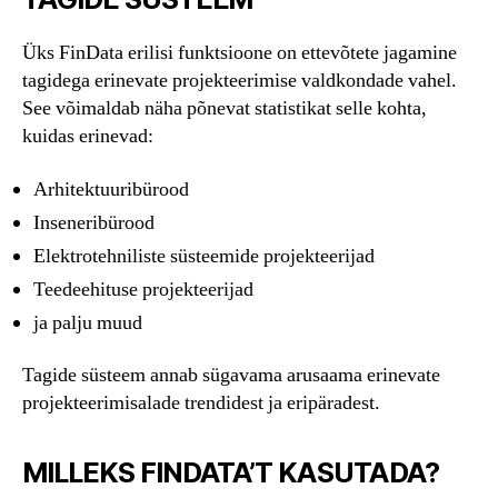
Üks FinData erilisi funktsioone on ettevõtete jagamine
tagidega erinevate projekteerimise valdkondade vahel.
See võimaldab näha põnevat statistikat selle kohta,
kuidas erinevad:
Arhitektuuribürood
Inseneribürood
Elektrotehniliste süsteemide projekteerijad
Teedeehituse projekteerijad
ja palju muud
Tagide süsteem annab sügavama arusaama erinevate
projekteerimisalade trendidest ja eripäradest.
MILLEKS FINDATA’T KASUTADA?