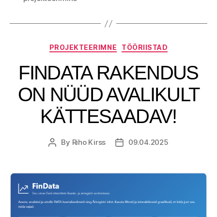
Categories
PROJEKTEERIMNE
TÖÖRIISTAD
FINDATA RAKENDUS
ON NÜÜD AVALIKULT
KÄTTESAADAV!
By
Riho Kirss
09.04.2025
Post
Post
author
date