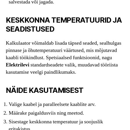
salvestada või jagada.
KESKKONNA TEMPERATUURID JA
SEADISTUSED
Kalkulaator võimaldab lisada täpsed seaded, sealhulgas
pinnase ja õhutemperatuuri väärtused, mis mõjutavad
kaabli töökindlust. Spetsiaalsed funktsioonid, nagu
Elektrilevi
standardseadete valik, muudavad tööriista
kasutamise veelgi paindlikumaks.
NÄIDE KASUTAMISEST
Valige kaabel ja paralleelsete kaablite arv.
Määrake paigaldusviis ning meetod.
Sisestage keskkonna temperatuur ja soojuslik
eritakistus.