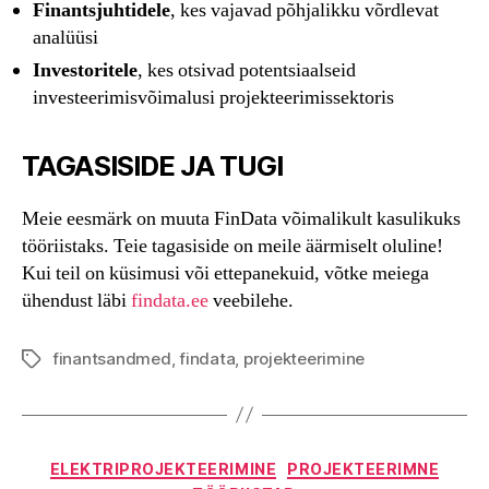
Finantsjuhtidele
, kes vajavad põhjalikku võrdlevat
analüüsi
Investoritele
, kes otsivad potentsiaalseid
investeerimisvõimalusi projekteerimissektoris
TAGASISIDE JA TUGI
Meie eesmärk on muuta FinData võimalikult kasulikuks
tööriistaks. Teie tagasiside on meile äärmiselt oluline!
Kui teil on küsimusi või ettepanekuid, võtke meiega
ühendust läbi
findata.ee
veebilehe.
finantsandmed
,
findata
,
projekteerimine
Tags
Categories
ELEKTRIPROJEKTEERIMINE
PROJEKTEERIMNE