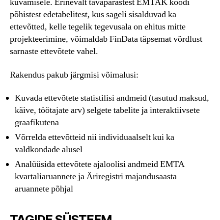
kuvamisele. Erinevalt tavapärastest EMTAK koodi
põhistest edetabelitest, kus sageli sisalduvad ka
ettevõtted, kelle tegelik tegevusala on ehitus mitte
projekteerimine, võimaldab FinData täpsemat võrdlust
sarnaste ettevõtete vahel.
Rakendus pakub järgmisi võimalusi:
Kuvada ettevõtete statistilisi andmeid (tasutud maksud,
käive, töötajate arv) selgete tabelite ja interaktiivsete
graafikutena
Võrrelda ettevõtteid nii individuaalselt kui ka
valdkondade alusel
Analüüsida ettevõtete ajaloolisi andmeid EMTA
kvartaliaruannete ja Äriregistri majandusaasta
aruannete põhjal
TAGIDE SÜSTEEM