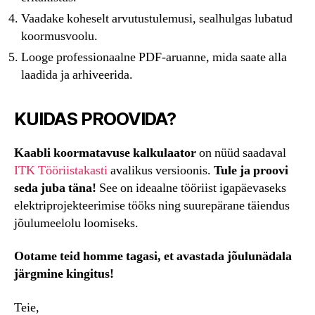
Vaadake koheselt arvutustulemusi, sealhulgas lubatud
koormusvoolu.
Looge professionaalne PDF-aruanne, mida saate alla
laadida ja arhiveerida.
KUIDAS PROOVIDA?
Kaabli koormatavuse kalkulaator
on nüüd saadaval
ITK Tööriistakasti
avalikus versioonis.
Tule ja proovi
seda juba täna!
See on ideaalne tööriist igapäevaseks
elektriprojekteerimise tööks ning suurepärane täiendus
jõulumeelolu loomiseks.
Ootame teid homme tagasi, et avastada jõulunädala
järgmine kingitus!
Teie,