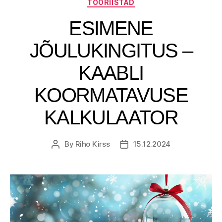
TÖÖRIISTAD
ESIMENE
JÕULUKINGITUS –
KAABLI
KOORMATAVUSE
KALKULAATOR
By
Riho Kirss
15.12.2024
Post
Post
author
date