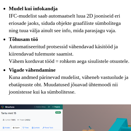
Mudel kui infokandja
IFC-mudelist saab automaatselt luua 2D jooniseid eri
eriosade jaoks, siduda objekte graafiliste sümbolitega
ning tuua välja ainult see info, mida parasjagu vaja.
Tõhusam töö
Automatiseeritud protsessid vähendavad käsitööd ja
kiirendavad tulemuste saamist.
Vähem korduvat tööd = rohkem aega sisulistele otsustele.
Vigade vähendamine
Kuna andmed pärinevad mudelist, väheneb vastuolude ja
ebatäpsuste oht. Muudatused jõuavad ühtemoodi nii
joonistesse kui ka sümbolitesse.