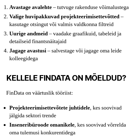
Avastage avalehte
– tutvuge rakenduse võimalustega
Valige huvipakkuvad projekteerimisettevõtted
–
kasutage otsingut või valmis valdkonna filtreid
Uurige andmeid
– vaadake graafikuid, tabeleid ja
detailseid finantsnäitajaid
Jagage avastusi
– salvestage või jagage oma leide
kolleegidega
KELLELE FINDATA ON MÕELDUD?
FinData on väärtuslik tööriist:
Projekteerimisettevõtete juhtidele
, kes soovivad
jälgida sektori trende
Inseneribüroode omanikele
, kes soovivad võrrelda
oma tulemusi konkurentidega