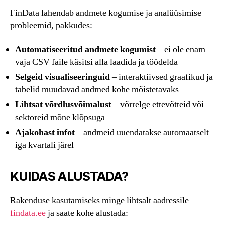
FinData lahendab andmete kogumise ja analüüsimise
probleemid, pakkudes:
Automatiseeritud andmete kogumist
– ei ole enam
vaja CSV faile käsitsi alla laadida ja töödelda
Selgeid visualiseeringuid
– interaktiivsed graafikud ja
tabelid muudavad andmed kohe mõistetavaks
Lihtsat võrdlusvõimalust
– võrrelge ettevõtteid või
sektoreid mõne klõpsuga
Ajakohast infot
– andmeid uuendatakse automaatselt
iga kvartali järel
KUIDAS ALUSTADA?
Rakenduse kasutamiseks minge lihtsalt aadressile
findata.ee
ja saate kohe alustada: