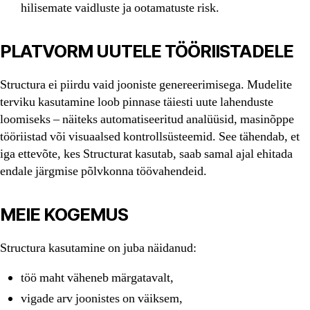
hilisemate vaidluste ja ootamatuste risk.
PLATVORM UUTELE TÖÖRIISTADELE
Structura ei piirdu vaid jooniste genereerimisega. Mudelite
terviku kasutamine loob pinnase täiesti uute lahenduste
loomiseks – näiteks automatiseeritud analüüsid, masinõppe
tööriistad või visuaalsed kontrollsüsteemid. See tähendab, et
iga ettevõte, kes Structurat kasutab, saab samal ajal ehitada
endale järgmise põlvkonna töövahendeid.
MEIE KOGEMUS
Structura kasutamine on juba näidanud:
töö maht väheneb märgatavalt,
vigade arv joonistes on väiksem,