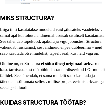
MIKS STRUCTURA?
Liiga tihti kasutatakse mudeleid vaid „ilusateks vaadeteks“,
samal ajal kui tohutu andmemaht seisab sisuliselt kasutamata.
See tähendab topeltööd, ajakulu ja vigu joonistes. Structura
vähendab raiskamist, sest andmeid ei pea dubleerima – neid
saab kasutada otse mudelist, täpselt seal, kus neid vaja on.
Oluline on, et Structura
ei sõltu ühegi originaaltarkvara
kasutamisest
, sest töö põhineb standardiseeritud IFC-mudeli
failidel. See tähendab, et sama mudelit saab kasutada ja
täiendada sõltumata sellest, millise projekteerimistarkvaraga
see algselt loodi.
KUIDAS STRUCTURA TÖÖTAB?