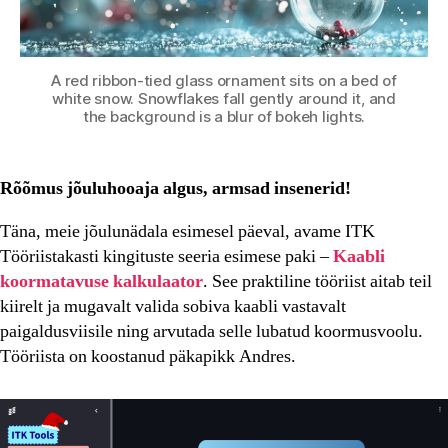
A red ribbon-tied glass ornament sits on a bed of
white snow. Snowflakes fall gently around it, and
the background is a blur of bokeh lights.
Rõõmus jõuluhooaja algus, armsad insenerid!
Täna, meie jõulunädala esimesel päeval, avame ITK
Tööriistakasti kingituste seeria esimese paki –
Kaabli
koormatavuse kalkulaator
. See praktiline tööriist aitab teil
kiirelt ja mugavalt valida sobiva kaabli vastavalt
paigaldusviisile ning arvutada selle lubatud koormusvoolu.
Tööriista on koostanud päkapikk Andres.