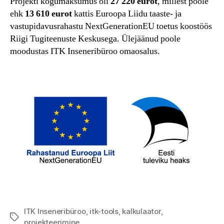
Projekti kogumaksumus oli
27 220 eurot
, millest poole
ehk
13 610 eurot
kattis Euroopa Liidu taaste- ja
vastupidavusrahastu NextGenerationEU toetus koostöös
Riigi Tugiteenuste Keskusega. Ülejäänud poole
moodustas ITK Inseneribüroo omaosalus.
ITK Inseneribüroo
,
itk-tools
,
kalkulaator
,
Tags
projekteerimine