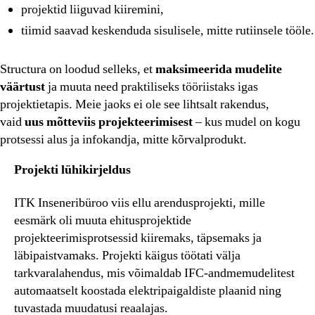
projektid liiguvad kiiremini,
tiimid saavad keskenduda sisulisele, mitte rutiinsele tööle.
Structura on loodud selleks, et
maksimeerida mudelite
väärtust
ja muuta need praktiliseks tööriistaks igas
projektietapis. Meie jaoks ei ole see lihtsalt rakendus,
vaid
uus mõtteviis projekteerimisest
– kus mudel on kogu
protsessi alus ja infokandja, mitte kõrvalprodukt.
Projekti lühikirjeldus
ITK Inseneribüroo viis ellu arendusprojekti, mille
eesmärk oli muuta ehitusprojektide
projekteerimisprotsessid kiiremaks, täpsemaks ja
läbipaistvamaks. Projekti käigus töötati välja
tarkvaralahendus, mis võimaldab IFC-andmemudelitest
automaatselt koostada elektripaigaldiste plaanid ning
tuvastada muudatusi reaalajas.