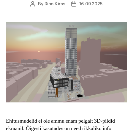
By
Riho Kirss
16.09.2025
Post
Post
author
date
Ehitusmudelid ei ole ammu enam pelgalt 3D-pildid
ekraanil. Õigesti kasutades on need rikkaliku info